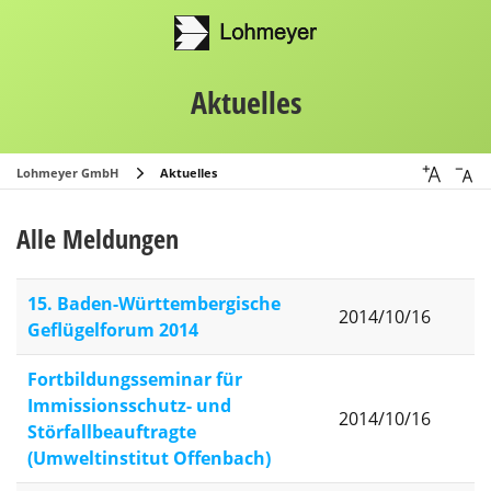
Aktuelles
Lohmeyer GmbH
Aktuelles
Alle Meldungen
15. Baden-Württembergische
2014/10/16
Geflügelforum 2014
Fortbildungsseminar für
Immissionsschutz- und
2014/10/16
Störfallbeauftragte
(Umweltinstitut Offenbach)