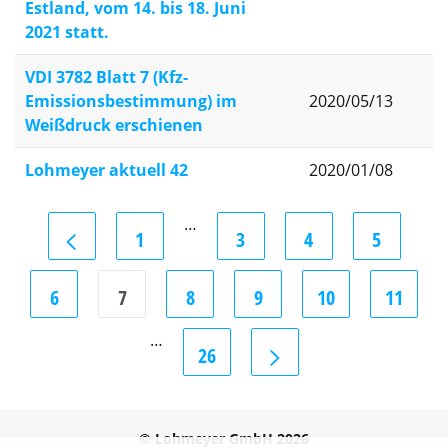
Estland, vom 14. bis 18. Juni
2021 statt.
VDI 3782 Blatt 7 (Kfz-
Emissionsbestimmung) im
2020/05/13
Weißdruck erschienen
Lohmeyer aktuell 42
2020/01/08
…
1
3
4
5
6
7
8
9
10
11
…
26
© Lohmeyer GmbH 2026