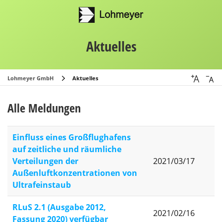
Aktuelles
Lohmeyer GmbH
Aktuelles
Alle Meldungen
Einfluss eines Großflughafens
auf zeitliche und räumliche
Verteilungen der
2021/03/17
Außenluftkonzentrationen von
Ultrafeinstaub
RLuS 2.1 (Ausgabe 2012,
2021/02/16
Fassung 2020) verfügbar