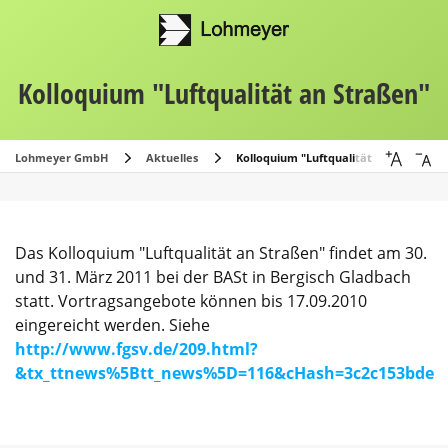
Kolloquium "Luftqualität an Straßen"
Lohmeyer GmbH
Aktuelles
Kolloquium "Luftqualität an Straßen"
Das Kolloquium "Luftqualität an Straßen" findet am 30.
und 31. März 2011 bei der BASt in Bergisch Gladbach
statt. Vortragsangebote können bis 17.09.2010
eingereicht werden. Siehe
http://www.fgsv.de/209.html?
&tx_ttnews%5Btt_news%5D=116&cHash=3c2c153bde