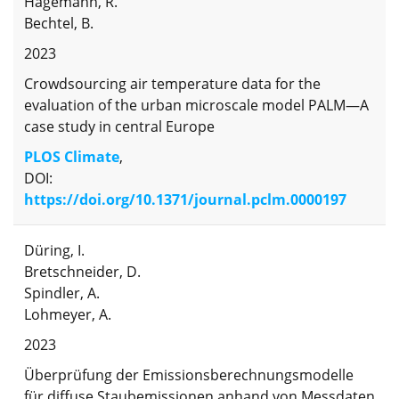
Hagemann, R.
Bechtel, B.
2023
Crowdsourcing air temperature data for the
evaluation of the urban microscale model PALM—A
case study in central Europe
PLOS Climate
,
DOI:
https://doi.org/10.1371/journal.pclm.0000197
Düring, I.
Bretschneider, D.
Spindler, A.
Lohmeyer, A.
2023
Überprüfung der Emissionsberechnungsmodelle
für diffuse Staubemissionen anhand von Messdaten