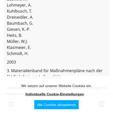
Lohmeyer, A.
Kuhlbusch, T.
Dreiseidler, A.
Baumbach, G.
Giesen, K.-P.
Heits, B.
Müller, W.J.
Klasmeier, E.
Schmidt, H.
2003
3. Materialienband für Maßnahmenpläne nach der
EU-Richtlinie zur Luftqualität:
Wir setzen auf unserer Website Cookies ein.
Aerosolbudget in einem landwitschaftlich geprägten
Gebiet in Niedersachsen. Dezember 2003
Individuelle Cookie-Einstellungen
Auftraggeber: Niedersächsisches Landesamt für
Alle Cookies akzeptieren
Ökologie (NLÖ)