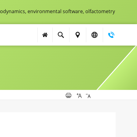
aerodynamics, environmental software, olfactometry