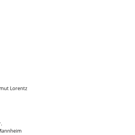
lmut Lorentz
.
 Mannheim