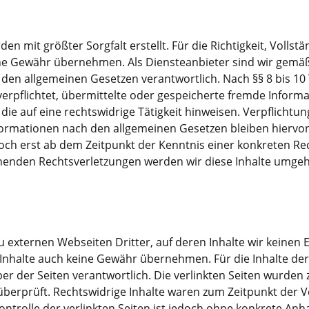
en mit größter Sorgfalt erstellt. Für die Richtigkeit, Vollstä
ine Gewähr übernehmen. Als Diensteanbieter sind wir gemäß
 den allgemeinen Gesetzen verantwortlich. Nach §§ 8 bis 10
verpflichtet, übermittelte oder gespeicherte fremde Infor
ie auf eine rechtswidrige Tätigkeit hinweisen. Verpflichtu
ormationen nach den allgemeinen Gesetzen bleiben hiervon
doch erst ab dem Zeitpunkt der Kenntnis einer konkreten Re
enden Rechtsverletzungen werden wir diese Inhalte umgeh
u externen Webseiten Dritter, auf deren Inhalte wir keinen 
Inhalte auch keine Gewähr übernehmen. Für die Inhalte der v
ber der Seiten verantwortlich. Die verlinkten Seiten wurden
berprüft. Rechtswidrige Inhalte waren zum Zeitpunkt der V
ontrolle der verlinkten Seiten ist jedoch ohne konkrete Anh