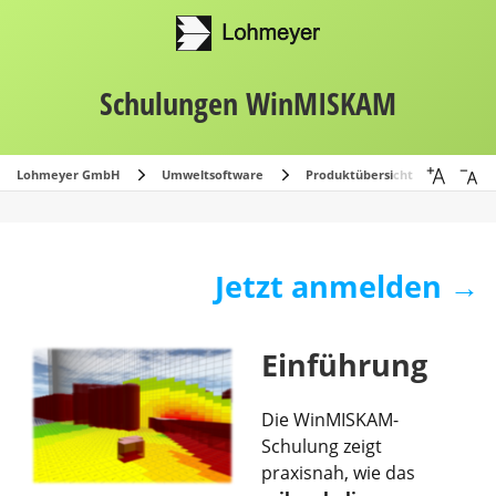
Schulungen WinMISKAM
Lohmeyer GmbH
Umwelt­software
Produktübersicht
WinMI
Jetzt anmelden →
Einführung
Die WinMISKAM-
Schulung zeigt
praxisnah, wie das